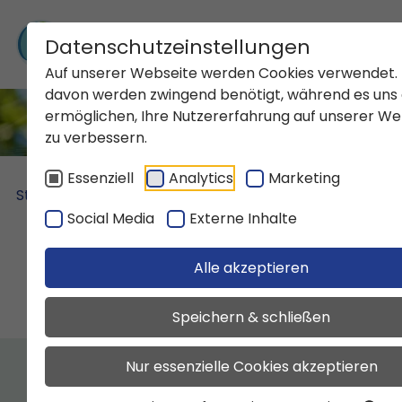
Zum Inhalt springen
Datenschutzeinstellungen
Auf unserer Webseite werden Cookies verwendet. 
davon werden zwingend benötigt, während es uns
ermöglichen, Ihre Nutzererfahrung auf unserer We
zu verbessern.
Datenschutzeinstellungen
Essenziell
Analytics
Marketing
Startseite
Produkte
Wasser & Abwasser
Social Media
Externe Inhalte
Wasser
Abwasser
Alle akzeptieren
Speichern & schließen
Nur essenzielle Cookies akzeptieren