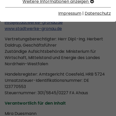
Weitere Informationen anzeigen
02562/717-0
Impressum
|
Datenschutz
02562/717-21001
info@stadtwerke-gronau.de
www.stadtwerke-gronau.de
Vertretungsberechtigter: Herr Dipl.-Ing. Herbert
Daldrup, Geschäftsführer
Z
uständige Aufsichtsbehörde: Ministerium für
Wirtschaft, Mittelstand und Energie des Landes
Nordrhein-Westfalen
Handelsregister: Amtsgericht Coesfeld, HRB 5724
Umsatzsteuer-Identifikationsnummer: DE
123770553
Steuernummer: 301/5845/0227 FA Ahaus
Verantwortlich für den Inhalt
Mira Duesmann