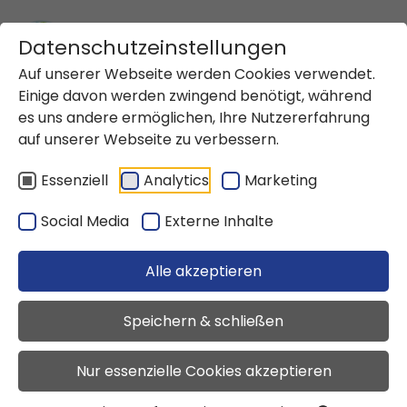
Zum Inhalt springen
Datenschutzeinstellungen
Auf unserer Webseite werden Cookies verwendet.
Einige davon werden zwingend benötigt, während
Startseite
Impressum
es uns andere ermöglichen, Ihre Nutzererfahrung
auf unserer Webseite zu verbessern.
Datenschutzeinstellungen
Essenziell
Analytics
Marketing
Social Media
Externe Inhalte
Impressum
Alle akzeptieren
Impressum der Stadtwerke Gronau
Herausgeber
Speichern & schließen
Stadtwerke Gronau GmbH
-Gesellschaft mit beschränkter Haftung-
Nur essenzielle Cookies akzeptieren
Laubstiege 19
48599 Gronau